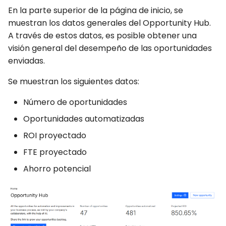
Automatización Web y
Orquestando tu
d
En la parte superior de la página de inicio, se
Captchas
Automatización
Session Manager
Nueva oportunidad
Log de Ejecución
Errores
Discord
muestran los datos generales del Opportunity Hub.
o
A través de estos datos, es posible obtener una
Usando GitHub Actions
Glosario
CLI
Compartir
Archivos de Resultados
API Completa
Email
b
visión general del desempeño de las oportunidades
para actualizar tu Bot
enviadas.
ú
Containers
Runners
File Handling
Automatización Web y
s
Se muestran los siguientes datos:
perfiles de usuario
CI/CD Integration
Automatizaciones
FTP/SFTP
q
Número de oportunidades
Session Manager
Bots
HTTP (Requests)
u
Oportunidades automatizadas
e
ROI proyectado
BotCity Phoenix —
Programaciones
Recorder
Migración de UiPath a
FTE proyectado
d
Python
Credenciales
Slack
Ahorro potencial
a
GEM Phoenix — Convers
Ambiente de Desarrollo
Telegram
de UiPath a Python
Twilio
Skill BotCity Python Pro