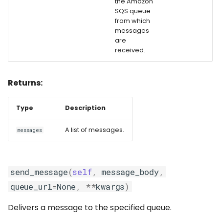
the Amazon
SQS queue
from which
messages
are
received.
Returns:
Type
Description
A list of messages.
messages
send_message
(
self
,
message_body
,
queue_url
=
None
,
**
kwargs
)
Delivers a message to the specified queue.