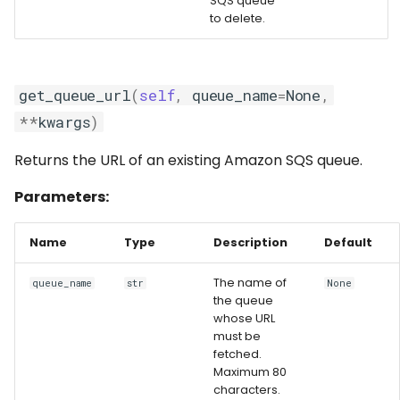
SQS queue
to delete.
get_queue_url
(
self
,
queue_name
=
None
,
**
kwargs
)
Returns the URL of an existing Amazon SQS queue.
Parameters:
Name
Type
Description
Default
The name of
queue_name
str
None
the queue
whose URL
must be
fetched.
Maximum 80
characters.