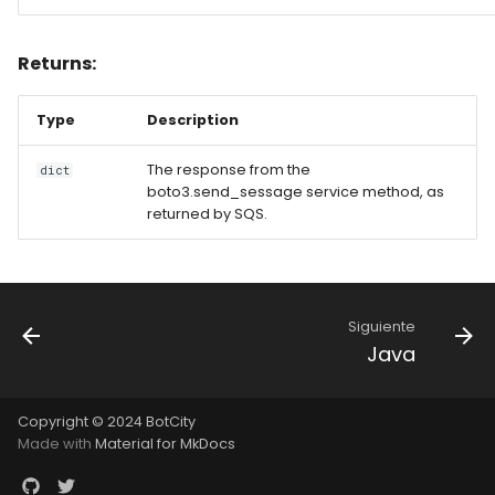
Returns:
Type
Description
The response from the
dict
boto3.send_sessage service method, as
returned by SQS.
Siguiente
Java
Copyright © 2024 BotCity
Made with
Material for MkDocs