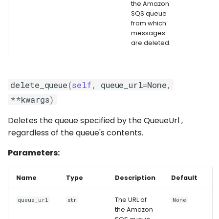
the Amazon
SQS queue
from which
messages
are deleted.
delete_queue
(
self
,
queue_url
=
None
,
**
kwargs
)
Deletes the queue specified by the QueueUrl ,
regardless of the queue's contents.
Parameters:
Name
Type
Description
Default
The URL of
queue_url
str
None
the Amazon