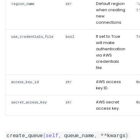
Default region
region_name
str
'
when creating
1
new
connections.
If set to True
use_credentials_file
bool
T
will make
authentication
via AWS
credentials
file.
AWS access
access_key_id
str
N
key ID.
AWS secret
secret_access_key
str
N
access key.
create_queue
(
self
,
queue_name
,
**
kwargs
)