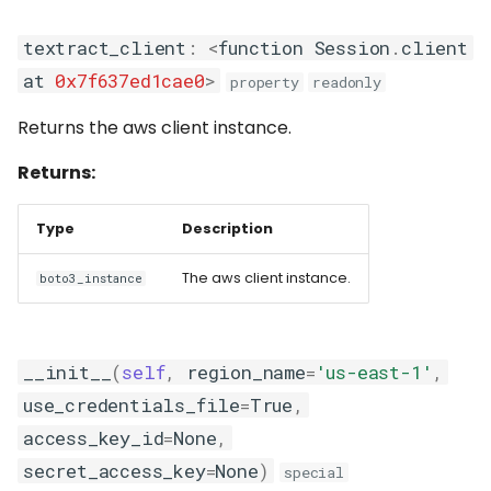
textract_client
:
<
function
Session
.
client
at
0x7f637ed1cae0
>
property
readonly
Returns the aws client instance.
Returns:
Type
Description
The aws client instance.
boto3_instance
__init__
(
self
,
region_name
=
'us-east-1'
,
use_credentials_file
=
True
,
access_key_id
=
None
,
secret_access_key
=
None
)
special