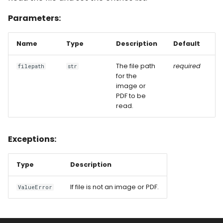
Parameters:
Name
Type
Description
Default
The file path
required
filepath
str
for the
image or
PDF to be
read.
Exceptions:
Type
Description
If file is not an image or PDF.
ValueError