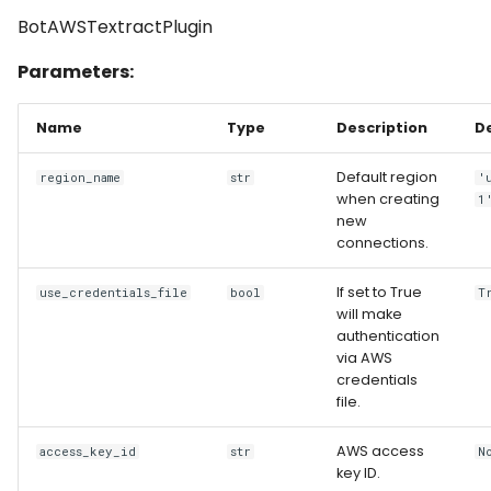
BotAWSTextractPlugin
Parameters:
Name
Type
Description
D
Default region
region_name
str
'
when creating
1
new
connections.
If set to True
use_credentials_file
bool
T
will make
authentication
via AWS
credentials
file.
AWS access
access_key_id
str
N
key ID.