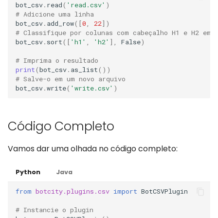
bot_csv
.
read
(
'read.csv'
)
# Adicione uma linha
bot_csv
.
add_row
([
0
,
22
])
# Classifique por colunas com cabeçalho H1 e H2 em 
bot_csv
.
sort
([
'h1'
,
'h2'
],
False
)
# Imprima o resultado
print
(
bot_csv
.
as_list
())
# Salve-o em um novo arquivo
bot_csv
.
write
(
'write.csv'
)
Código Completo
Vamos dar uma olhada no código completo:
Python
Java
from
botcity.plugins.csv
import
BotCSVPlugin
# Instancie o plugin