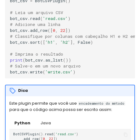
bot_csv
=
BotCSVPlugin
()
# Leia um arquivo CSV
bot_csv
.
read
(
'read.csv'
)
# Adicione uma linha
bot_csv
.
add_row
([
0
,
22
])
# Classifique por colunas com cabeçalho H1 e H2 em 
bot_csv
.
sort
([
'h1'
,
'h2'
],
False
)
# Imprima o resultado
print
(
bot_csv
.
as_list
())
# Salve-o em um novo arquivo
bot_csv
.
write
(
'write.csv'
)
Dica
Este plugin permite que você use
encadeamento do método
para que o código acima possa ser escrito assim:
Python
Java
BotCSVPlugin
()
.
read
(
'read.csv'
)
.
add_row
([
0
,
22
])