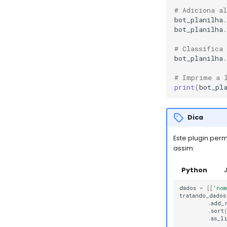
# Adiciona a
bot_planilha
.
bot_planilha
.
# Classifica 
bot_planilha
.
# Imprime a 
print
(
bot_pl
Dica
Este plugin per
assim:
Python
dados
=
[[
'nom
tratando_dados
.
add_
.
sort
.
as_l