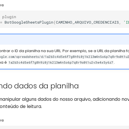
va
 plugin
=
BotGoogleSheetsPlugin
(
CAMINHO_ARQUIVO_CREDENCIAIS
,
'I
rar o ID da planilha na sua URL. Por exemplo, se a URL da planilha f
ogle.com/spreadsheets/d/1a2b3c4d5e6f7g8h9i0j1k2l3m4n5o6p7q8r9s0t1u
lha é
.
1a2b3c4d5e6f7g8h9i0j1k2l3m4n5o6p7q8r9s0t1u2v3w4x5y6z7
ndo dados da planilha
anipular alguns dados do nosso arquivo, adicionando no
onteúdo de leitura.
va