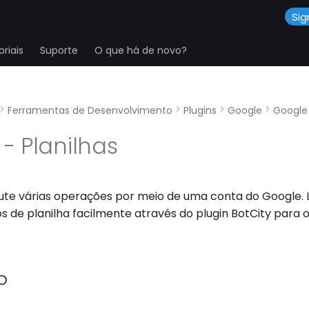
Sig
riais
Suporte
O que há de novo?
Ferramentas de Desenvolvimento
Plugins
Google
Google
- Planilhas
cute várias operações por meio de uma conta do Google. L
os de planilha facilmente através do plugin BotCity para 
o