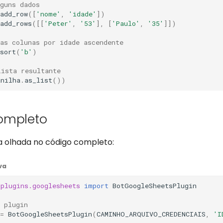
lguns dados
add_row
([
'nome'
,
'idade'
])
add_rows
([[
'Peter'
,
'53'
],
[
'Paulo'
,
'35'
]])
as colunas por idade ascendente
sort
(
'b'
)
lista resultante
anilha
.
as_list
())
ompleto
 olhada no código completo:
va
.plugins.googlesheets
import
BotGoogleSheetsPlugin
 plugin
=
BotGoogleSheetsPlugin
(
CAMINHO_ARQUIVO_CREDENCIAIS
,
'I