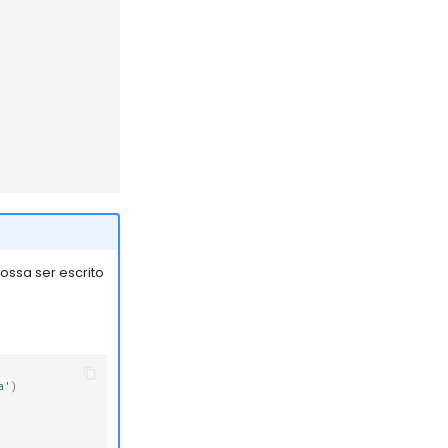
ssa ser escrito
a'
)