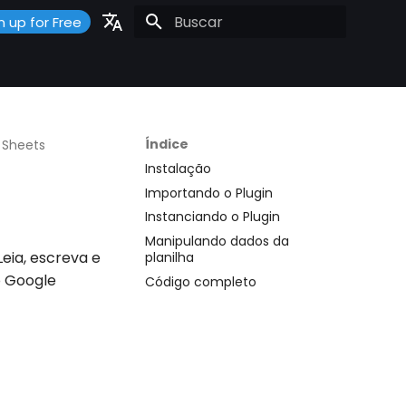
n up for Free
Inicializando a pesquisa
Portuguese
Español
English
Índice
 Sheets
Instalação
Importando o Plugin
Instanciando o Plugin
Manipulando dados da
eia, escreva e
planilha
o Google
Código completo