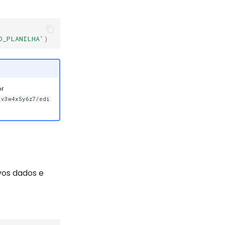
D_PLANILHA'
)
or
2v3w4x5y6z7/edi
vos dados e