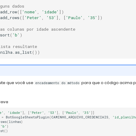
lguns dados
add_row
([
'nome'
,
'idade'
])
add_rows
([
'Peter'
,
'53'
],
[
'Paulo'
,
'35'
])
as colunas por idade ascendente
sort
(
'b'
)
lista resultante
anilha
.
as_list
())
mite que você use
para que o código acima po
encadeamento do método
Java
e'
,
'idade'
],
[
'Peter'
,
'53'
],
[
'Paulo'
,
'35'
]]
=
BotGoogleSheetsPlugin
(
CAMINHO_ARQUIVO_CREDENCIAIS
,
'id_planilh
rows
(
linhas
)
(
'b'
)
ist
()